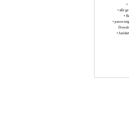
•
• alle g
• B
• passwort
Downlo
• Anfahr