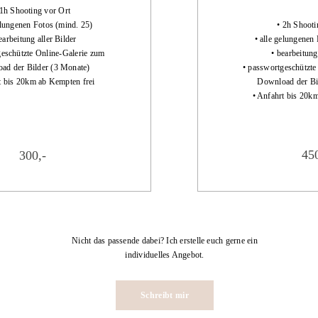
 1h Shooting vor Ort
elungenen Fotos (mind. 25)
• 2h Shooti
earbeitung aller Bilder
• alle gelungenen
geschützte Online-Galerie zum
• bearbeitung
ad der Bilder (3 Monate)
• passwortgeschützte
t bis 20km ab Kempten frei
Download der Bi
• Anfahrt bis 20k
450
300,-
Nicht das passende dabei? Ich erstelle euch gerne ein
individuelles Angebot.
Schreibt mir