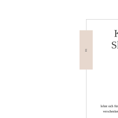
S
01
lohnt sich fü
verschenken