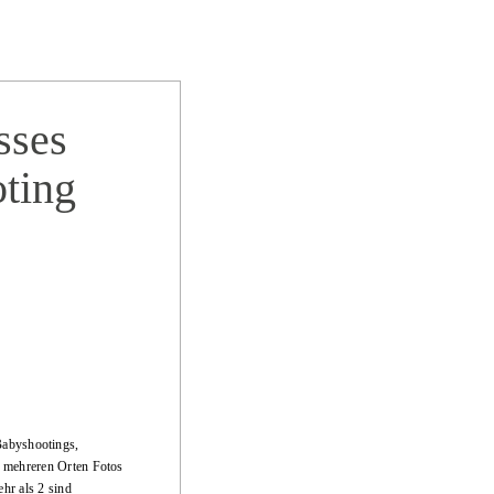
sses
ting
Babyshootings,
an mehreren Orten Fotos
hr als 2 sind