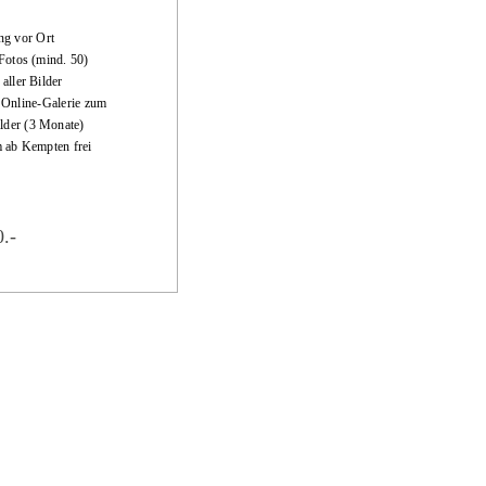
ng vor Ort
 Fotos (mind. 50)
 aller Bilder
 Online-Galerie zum
lder (3 Monate)
m ab Kempten frei
.-